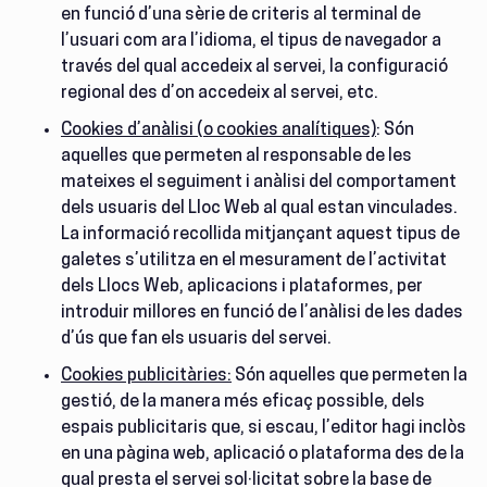
en funció d’una sèrie de criteris al terminal de
l’usuari com ara l’idioma, el tipus de navegador a
través del qual accedeix al servei, la configuració
regional des d’on accedeix al servei, etc.
Cookies d’anàlisi (o cookies analítiques)
: Són
aquelles que permeten al responsable de les
mateixes el seguiment i anàlisi del comportament
dels usuaris del Lloc Web al qual estan vinculades.
La informació recollida mitjançant aquest tipus de
galetes s’utilitza en el mesurament de l’activitat
dels Llocs Web, aplicacions i plataformes, per
introduir millores en funció de l’anàlisi de les dades
d’ús que fan els usuaris del servei.
Cookies publicitàries:
Són aquelles que permeten la
gestió, de la manera més eficaç possible, dels
espais publicitaris que, si escau, l’editor hagi inclòs
en una pàgina web, aplicació o plataforma des de la
qual presta el servei sol·licitat sobre la base de