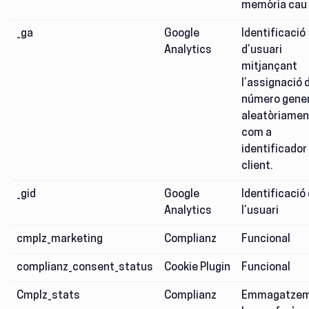
memòria cau
_ga
Google
Identificació
Analytics
d’usuari
mitjançant
l’assignació 
número gene
aleatòriamen
com a
identificador
client.
_gid
Google
Identificació
Analytics
l’usuari
cmplz_marketing
Complianz
Funcional
complianz_consent_status
Cookie Plugin
Funcional
Cmplz_stats
Complianz
Emmagatzem