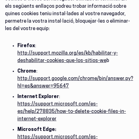
els següents enllaços podreu trobar informació sobre
quines cookies teniu instal·lades al vostre navegador,
permetre la vostra instal·lació, bloquejar-les o eliminar-
les del vostre equip:
Firefox
:
http://support.mozilla.org/es/kb/habilitar-y-
deshabilitar-cookies-que-los-sitios-we
b
Chrome
:
http://support.google.com/chrome/bin/answer.py?
hl=es&answer=95647
Internet Explorer
:
https://support.microsoft.com/es-
es/help/278835/how-to-delete-cookie-files-in-
internet-explorer
Microsoft Edge:
https://support.microsoft.com/es-