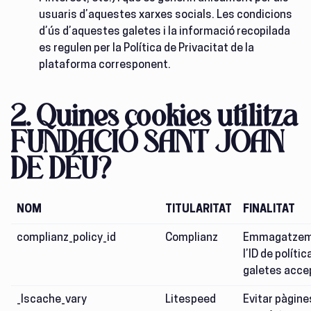
usuaris d’aquestes xarxes socials. Les condicions
d’ús d’aquestes galetes i la informació recopilada
es regulen per la Política de Privacitat de la
plataforma corresponent.
2.
Quines cookies utilitza
FUNDACIÓ SANT JOAN
DE DÉU?
NOM
TITULARITAT
FINALITAT
complianz_policy_id
Complianz
Emmagatzem
l’ID de polític
galetes acce
_lscache_vary
Litespeed
Evitar pàgine