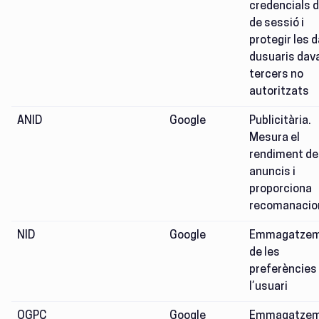
credencials d’
de sessió i
protegir les 
dusuaris dav
tercers no
autoritzats
ANID
Google
Publicitària.
Mesura el
rendiment de
anuncis i
proporciona
recomanacio
NID
Google
Emmagatzem
de les
preferències
l’usuari
OGPC
Google
Emmagatzem