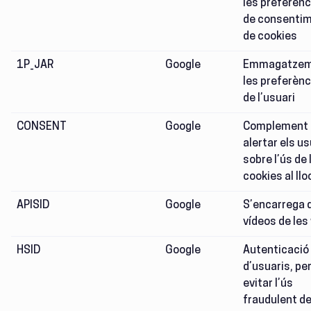
les preferènc
de consenti
de cookies
1P_JAR
Google
Emmagatzem
les preferènc
de l’usuari
CONSENT
Google
Complement 
alertar els us
sobre l’ús de 
cookies al ll
APISID
Google
S’encarrega 
vídeos de le
HSID
Google
Autenticació
d’usuaris, pe
evitar l’ús
fraudulent d