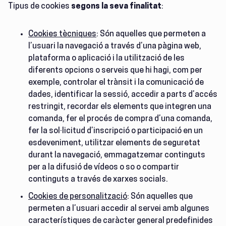
Tipus de cookies
segons la seva finalitat
:
Cookies tècniques
: Són aquelles que permeten a
l’usuari la navegació a través d’una pàgina web,
plataforma o aplicació i la utilització de les
diferents opcions o serveis que hi hagi, com per
exemple, controlar el trànsit i la comunicació de
dades, identificar la sessió, accedir a parts d’accés
restringit, recordar els elements que integren una
comanda, fer el procés de compra d’una comanda,
fer la sol·licitud d’inscripció o participació en un
esdeveniment, utilitzar elements de seguretat
durant la navegació, emmagatzemar continguts
per a la difusió de vídeos o so o compartir
continguts a través de xarxes socials.
Cookies de personalització
: Són aquelles que
permeten a l’usuari accedir al servei amb algunes
característiques de caràcter general predefinides