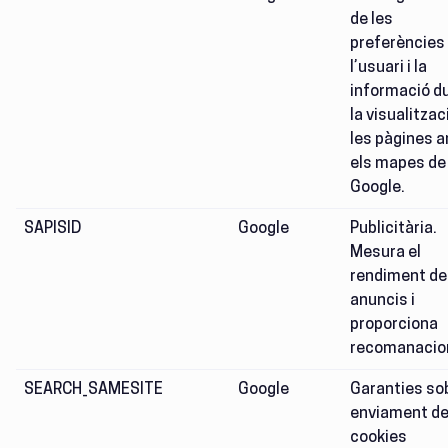
de les
preferències
l’usuari i la
informació d
la visualitzac
les pàgines 
els mapes de
Google.
SAPISID
Google
Publicitària.
Mesura el
rendiment de
anuncis i
proporciona
recomanacio
SEARCH_SAMESITE
Google
Garanties so
enviament d
cookies