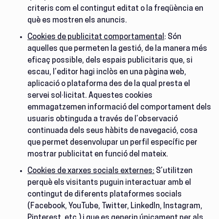
criteris com el contingut editat o la freqüència en
què es mostren els anuncis.
Cookies de publicitat comportamental
: Són
aquelles que permeten la gestió, de la manera més
eficaç possible, dels espais publicitaris que, si
escau, l’editor hagi inclòs en una pàgina web,
aplicació o plataforma des de la qual presta el
servei sol·licitat. Aquestes cookies
emmagatzemen informació del comportament dels
usuaris obtinguda a través de l’observació
continuada dels seus hàbits de navegació, cosa
que permet desenvolupar un perfil específic per
mostrar publicitat en funció del mateix.
Cookies de xarxes socials externes:
S’utilitzen
perquè els visitants puguin interactuar amb el
contingut de diferents plataformes socials
(Facebook, YouTube, Twitter, LinkedIn, Instagram,
Pinterest, etc.) i que es generin únicament per als