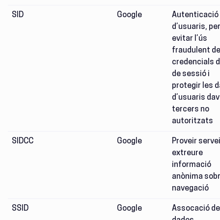
SID
Google
Autenticació
d’usuaris, pe
evitar l’ús
fraudulent d
credencials d’
de sessió i
protegir les 
d’usuaris da
tercers no
autoritzats
SIDCC
Google
Proveir servei
extreure
informació
anònima sobr
navegació
SSID
Google
Assocació de